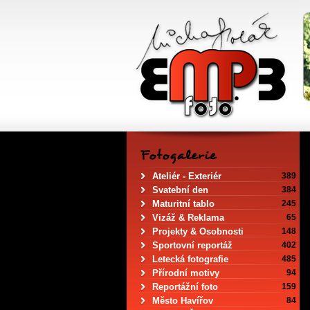
Ateliér - Exteriér
389
Svatební den
384
Maturitní tablo
245
Vizáž & Reklama
65
Projekty & Osobnosti
148
Sportovní reportáž
402
Letecká fotografie
485
Přírodní motivy
94
Reportážní foto
159
Město Havířov
84