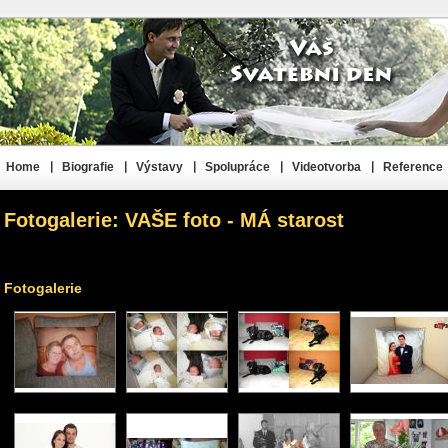
Home
Biografie
Výstavy
Spolupráce
Videotvorba
Reference
Fotogalerie: VAŠE foto - MÁ starost
Fotogalerie