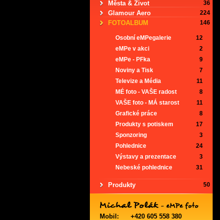
Města & Život
36
Glamour Aero
224
FOTOALBUM
146
Osobní eMPegalerie
12
eMPe v akci
2
eMPe - PFka
9
Noviny a Tisk
7
Televize a Média
11
MÉ foto - VAŠE radost
8
VAŠE foto - MÁ starost
11
Grafické práce
8
Produkty s potiskem
17
Sponzoring
3
Pohlednice
24
Výstavy a prezentace
3
Nebeské pohlednice
31
Produkty
50
Mobil:
+420 605 558 380